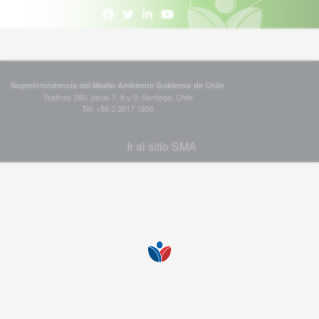
Superintendencia del Medio Ambiente Gobierno de Chile
Teatinos 280, pisos 7, 8 y 9, Santiago, Chile
Tel: +56 2 2617 1800
Ir al sitio SMA